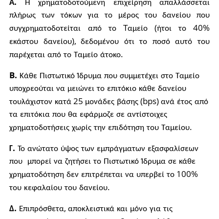
.
Α
Η
χρηματοδοτούμενη
επιχείρηση
απαλλάσσεται
πλήρως
των
τόκων
για
το
μέρος
του
δανείου
που
T
(
40%
συγχρηματοδοτείται
από
το
αμείο
ήτοι
το
),
εκάστου
δανείου
δεδομένου
ότι
το
ποσό
αυτό
του
.
παρέχεται
από
το
Ταμείο
άτοκο
B.
Κάθε
Πιστωτικό
Ίδρυμα
που
συμμετέχει
στο
Ταμείο
υποχρεούται
να
μειώνει
το
επιτόκιο
κάθε
δανείου
25
(bps)
τουλάχιστον
κατά
μονάδες
βάσης
ανά
έτος
από
τα
επιτόκια
που
θα
εφάρμοζε
σε
αντίστοιχες
.
χρηματοδοτήσεις
χωρίς
την
επιδότηση
του
Ταμείου
.
Γ
Το
ανώτατο
ύψος
των
εμπράγματων
εξασφαλίσεων
που
μπορεί
να
ζητήσει
το
Πιστωτικό
Ίδρυμα
σε
κάθε
100%
χρηματοδότηση
δεν
επιτρέπεται
να
υπερβεί
το
.
του
κεφαλαίου
του
δανείου
.
,
Δ
Επιπρόσθετα
αποκλειστικά
και
μόνο
για
τις