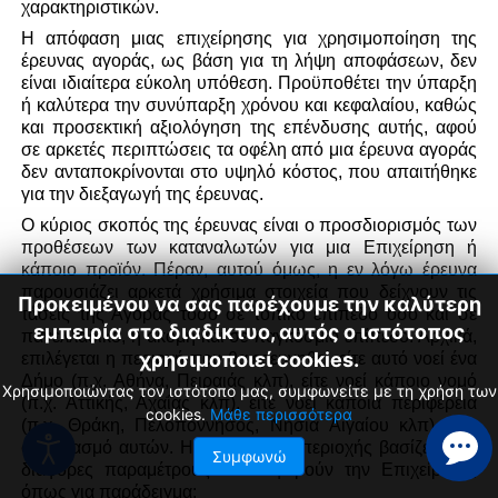
χαρακτηριστικών.
Η απόφαση μιας επιχείρησης για χρησιμοποίηση της
έρευνας αγοράς, ως βάση για τη λήψη αποφάσεων, δεν
είναι ιδιαίτερα εύκολη υπόθεση. Προϋποθέτει την ύπαρξη
ή καλύτερα την συνύπαρξη χρόνου και κεφαλαίου, καθώς
και προσεκτική αξιολόγηση της επένδυσης αυτής, αφού
σε αρκετές περιπτώσεις τα οφέλη από μια έρευνα αγοράς
δεν ανταποκρίνονται στο υψηλό κόστος, που απαιτήθηκε
για την διεξαγωγή της έρευνας.
Ο κύριος σκοπός της έρευνας είναι ο προσδιορισμός των
προθέσεων των καταναλωτών για μια Επιχείρηση ή
κάποιο προϊόν. Πέραν, αυτού όμως, η εν λόγω έρευνα
παρουσιάζει αρκετά χρήσιμα στοιχεία που δείχνουν τις
Προκειμένου να σας παρέχουμε την καλύτερη
τάσεις της Αγοράς τόσο σε τοπικό επίπεδο όσο και σε
εμπειρία στο διαδίκτυο, αυτός ο ιστότοπος
πανελλαδικό, ή ακόμη και σε παγκόσμιο επίπεδο. Αρχικά,
χρησιμοποιεί cookies.
επιλέγεται η περιοχή που θα ερευνηθεί, είτε αυτό νοεί ένα
Δήμο (π.χ. Αθήνα, Πειραιάς κλπ), είτε νοεί κάποιο νομό
Χρησιμοποιώντας τον ιστότοπο μας, συμφωνείτε με τη χρήση των
(π.χ. Αττικής, Αχαΐας κλπ), είτε νοεί κάποια περιφέρεια
cookies.
Μάθε περισσότερα
(π.χ. Θράκη, Πελοπόννησος, Νησιά Αιγαίου κλπ), είτε
συνδυασμό αυτών. Η επιλογή της περιοχής βασίζεται σε
Συμφωνώ
διάφορες παραμέτρους που αφορούν την Επιχείρηση,
όπως για παράδειγμα: