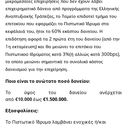
μικρομεσαίες
επιχειρήσεις
που
δεν
έχουν
λάβει
επιχειρηματικό
δάνειο
από
προγράμματα
της
Ελληνικής
,
Αναπτυξιακής
Τράπεζας
το
Ταμείο
επιδοτεί
τμήμα
του
επιτοκίου
που
εφαρμόζει
το
Πιστωτικό
Ίδρυμα
στα
,
60%
.
κεφάλαιά
του
ήτοι
το
εκάστου
δανείου
Η
2
(
επιδότηση
αφορά
τα
πρώτα
έτη
του
δανείου
από
την
1
)
η
εκταμίευση
και
θα
μειώνει
το
επιτόκιο
του
3%(
300bps),
Πιστωτικού
Ιδρύματος
κατά
ή
αλλιώς
κατά
το
οποίο
μειώνει
σημαντικά
το
συνολικό
κόστος
.
δανεισμού
για
την
επιχείρηση
Ποιο είναι το ανώτατο ποσό δανείου:
Το
ύψος
του
δανείου
ανέρχεται
€10.000
€1.500.000.
από
έως
Εξασφαλίσεις:
/
Το
Πιστωτικό
Ίδρυμα
λαμβάνει
ενοχικές
ή
και