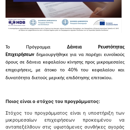
Το
Πρόγραμμα
Δάνεια
Ρευστότητας
Επιχειρήσεων
δημιουργήθηκε
για
να
παρέχει
ευνοϊκούς
όρους
σε
δάνεια
κεφαλαίου
κίνησης
προς
μικρομεσαίες
,
40%
επιχειρήσεις
με
άτοκο
το
του
κεφαλαίου
και
.
δυνατότητα
διετούς
μερικής
επιδότησης
επιτοκίου
Ποιoς είναι ο στόχος του προγράμματος:
Στόχος του προγράμματος είναι η υποστήριξη των
μικρομεσαίων επιχειρήσεων προκειμένου να
ανταπεξέλθουν στις υφιστάμενες συνθήκες αγοράς