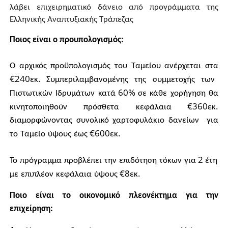
λάβει
επιχειρηματικό
δάνειο
από
προγράμματα
της
Ελληνικής
Αναπτυξιακής
Τράπεζας
Ποιος είναι ο προυπολογισμός:
Ο
αρχικός
προϋπολογισμός
του
Ταμείου
ανέρχεται
στα
€240
.
εκ
Συμπεριλαμβανομένης
της
συμμετοχής
των
60%
Πιστωτικών
Ιδρυμάτων
κατά
σε
κάθε
χορήγηση
θα
€360
.
κινητοποιηθούν
πρόσθετα
κεφάλαια
εκ
διαμορφώνοντας
συνολικό
χαρτοφυλάκιο
δανείων
για
€600
.
το
Ταμείο
ύψους
έως
εκ
2
Το
πρόγραμμα
προβλέπει
την
επιδότηση
τόκων
για
έτη
€8
.
με
επιπλέον
κεφάλαια
ύψους
εκ
Ποιο είναι το οικονομικό πλεονέκτημα για την
επιχείρηση: