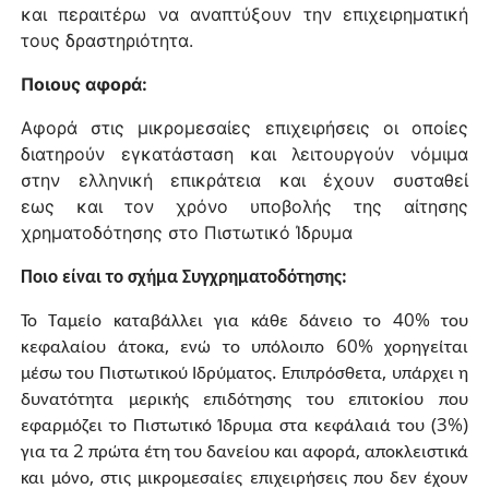
και περαιτέρω να αναπτύξουν την επιχειρηματική
τους δραστηριότητα.
Ποιους αφορά:
Αφορά στις μικρομεσαίες επιχειρήσεις οι οποίες
διατηρούν εγκατάσταση και λειτουργούν νόμιμα
στην ελληνική επικράτεια και έχουν συσταθεί
εως και τον χρόνο υποβολής της αίτησης
χρηματοδότησης στο Πιστωτικό Ίδρυμα
Ποιo είναι το σχήμα Συγχρηματοδότησης:
40%
Το
Ταμείο
καταβάλλει
για
κάθε
δάνειο
το
του
,
60%
κεφαλαίου
άτοκα
ενώ
το
υπόλοιπο
χορηγείται
.
,
μέσω
του
Πιστωτικού
Ιδρύματος
Επιπρόσθετα
υπάρχει
η
δυνατότητα
μερικής
επιδότησης
του
επιτοκίου
που
(3%)
εφαρμόζει
το
Πιστωτικό
Ίδρυμα
στα
κεφάλαιά
του
2
,
για
τα
πρώτα
έτη
του
δανείου
και
αφορά
αποκλειστικά
,
και
μόνο
στις
μικρομεσαίες
επιχειρήσεις
που
δεν
έχουν