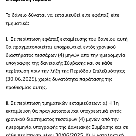
,
Το
δάνειο
δύναται
να
εκταμιευθεί
είτε
εφάπαξ
είτε
:
τμηματικά
.
Ι
Σε
περίπτωση
εφάπαξ
εκταμίευσης
του
δανείου
αυτή
θα
πραγματοποιείται
υποχρεωτικά
εντός
χρονικού
(4)
διαστήματος
τεσσάρων
μηνών
από
την
ημερομηνία
υπογραφής
της
δανειακής
Σύμβασης
και
σε
κάθε
περίπτωση
πριν
την
λήξη
της
Περιόδου
Επιλεξιμότητας
(30.06.2025),
χωρίς
δυνατότητα
παράτασης
της
.
προθεσμίας
αυτής
.
)
1
:
ΙΙ
Σε
περίπτωση
τμηματικών
εκταμιεύσεων
α
Η
η
εκταμίευση
θα
πραγματοποιείται
υποχρεωτικά
εντός
(4)
χρονικού
διαστήματος
τεσσάρων
μηνών
από
την
ημερομηνία
υπογραφής
της
Δανειακής
Σύμβασης
και
σε
30/06/2025,
)
κάθε
περίπτωση
μέχρι
β
Η
καταληκτική