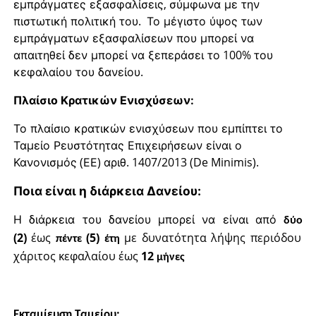
,
εμπράγματες
εξασφαλίσεις
σύμφωνα
με
την
.
πιστωτική
πολιτική
του
Το
μέγιστο
ύψος
των
εμπράγματων
εξασφαλίσεων
που
μπορεί
να
100%
απαιτηθεί
δεν
μπορεί
να
ξεπεράσει
το
του
.
κεφαλαίου
του
δανείου
Πλαίσιο Κρατικών Ενισχύσεων:
Το
πλαίσιο
κρατικών
ενισχύσεων
που
εμπίπτει
το
Ταμείο
Ρευστότητας
Επιχειρήσεων
είναι
ο
(
)
. 1407/2013 (De Minimis).
Κανονισμός
ΕΕ
αριθ
Ποια είναι η διάρκεια Δανείου:
Η
διάρκεια
του
δανείου
μπορεί
να
είναι
από
δύο
(2)
έως
(5)
με
δυνατότητα
λήψης
περιόδου
πέντε
έτη
χάριτος
κεφαλαίου
έως
12
μήνες
Εκταμίευση Ταμείου: