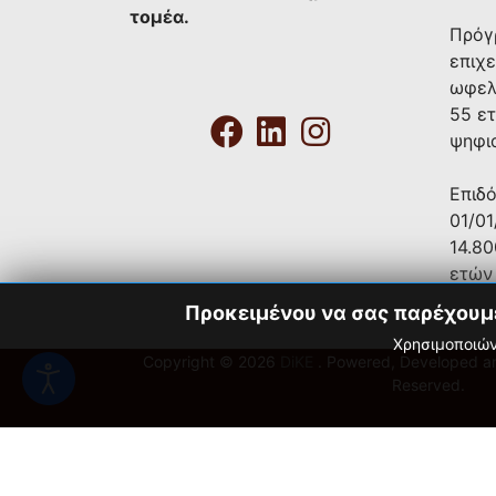
τομέα.
Πρόγ
επιχε
ωφελ
55 ε
ψηφι
Επιδ
01/01
14.8
ετών
Προκειμένου να σας παρέχουμε 
Χρησιμοποιών
Copyright © 2026
DiKE
. Powered, Developed 
Reserved.
Trustpilot