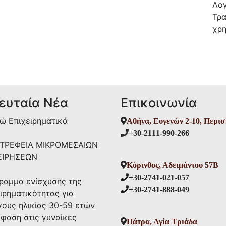
Λογ
Τρα
χρ
ευταία Νέα
Επικοινωνία
ώ Επιχειρηματικά
Αθήνα, Ευγενών 2-10, Περισ
+30-2111-990-266
ΤΡΕΦΕΙΑ ΜIKΡΟΜΕΣΑΙΩΝ
ΕΙΡΗΣΕΩΝ
Κόρινθος, Αδειμάντου 57Β
+30-2741-021-057
ραμμα ενίσχυσης της
+30-2741-888-049
ιρηματικότητας για
γους ηλικίας 30-59 ετών
μφαση στις γυναίκες
Πάτρα, Αγία Τριάδα