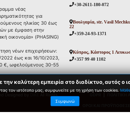
+30-2611-180-072
ραμμα νέας
ιρηματικότητας για
Βουλγαρία, str. Vasil Mechk
ούμενους ηλικίας 30 έως
22
τών με έμφαση στην
+359-24-93-1371
ακή οικονομία» (PHASING)
ότηση νέων επιχειρήσεων:
Κύπρος, Κάστορος 1 Λευκω
/2022 έως και 16/10/2023,
+357 99 40 1102
00 €, ωφελούμενους 30-55
την καλύτερη εμπειρία στο διαδίκτυο, αυτός ο ι
τας τον ιστότοπο μας, συμφωνείτε με τη χρήση των cookies.
Μάθε
and Designed by
DiKE
All Rights
GDPR
|
ΠΟΛΙΤΙΚΗ
Συμφωνώ
ΟΡΟΙ ΚΑΙ ΠΡΟΫΠΟΘΕΣΕ