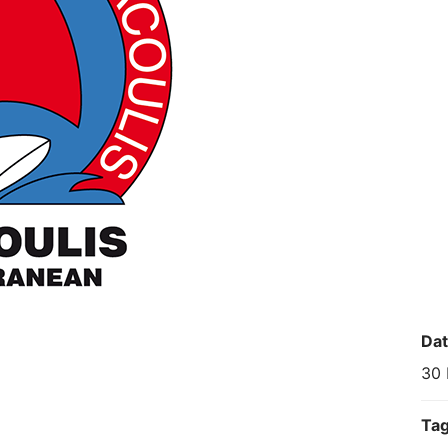
Da
30 
Ta