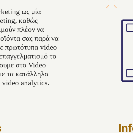
keting ως μία
eting, καθώς
ιμούν πλέον να
οϊόντα σας παρά να
τε πρωτότυπα video
 επαγγελματισμό το
ζουμε στο Video
με τα κατάλληλα
video analytics.
s
In