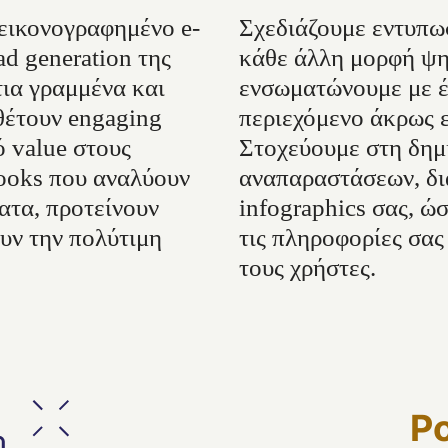
εικονογραφημένο e-
Σχεδιάζουμε εντυπωσ
ad generation της
κάθε άλλη μορφή ψη
τια γραμμένα και
ενσωματώνουμε με έ
θέτουν engaging
περιεχόμενο άκρως ε
 value στους
Στοχεύουμε στη δημ
books που αναλύουν
αναπαραστάσεων, δι
ατα, προτείνουν
infographics σας, ώ
υν την πολύτιμη
τις πληροφορίες σας
τους χρήστες.
P