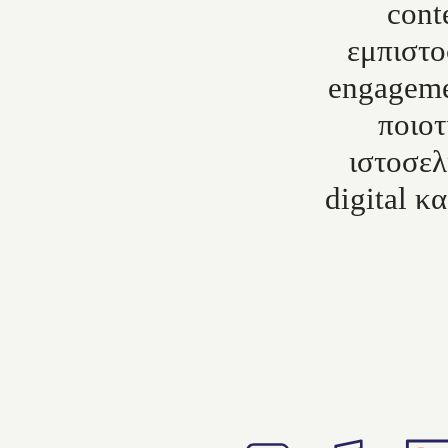
cont
εμπιστο
engageme
ποιοτ
ιστοσελ
digital κ