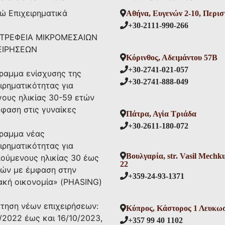
ώ Επιχειρηματικά
Αθήνα, Ευγενών 2-10, Περισ
+30-2111-990-266
ΤΡΕΦΕΙΑ ΜIKΡΟΜΕΣΑΙΩΝ
ΕΙΡΗΣΕΩΝ
Κόρινθος, Αδειμάντου 57Β
+30-2741-021-057
ραμμα ενίσχυσης της
+30-2741-888-049
ιρηματικότητας για
γους ηλικίας 30-59 ετών
μφαση στις γυναίκες
Πάτρα, Αγία Τριάδα
+30-2611-180-072
ραμμα νέας
ιρηματικότητας για
Βουλγαρία, str. Vasil Mechk
ούμενους ηλικίας 30 έως
22
τών με έμφαση στην
+359-24-93-1371
ακή οικονομία» (PHASING)
ότηση νέων επιχειρήσεων:
Κύπρος, Κάστορος 1 Λευκω
/2022 έως και 16/10/2023,
+357 99 40 1102