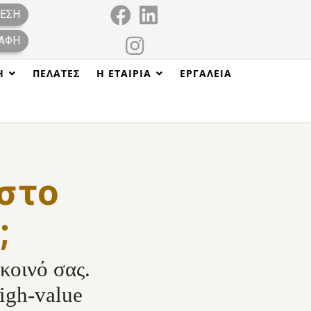
ΕΣΗ
ΑΦΉ
Η
ΠΕΛΆΤΕΣ
Η ΕΤΑΙΡΊΑ
ΕΡΓΑΛΕΊΑ
 στο
;
κοινό σας.
igh-value