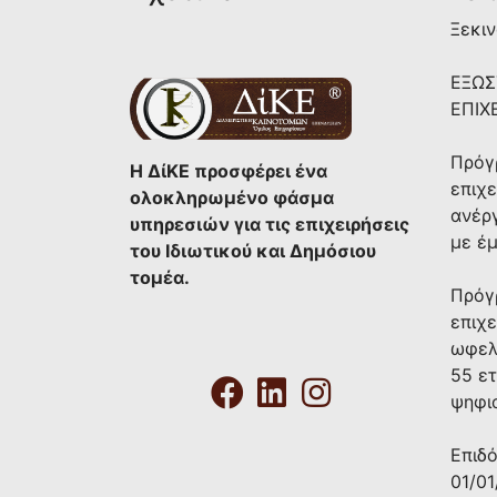
Ξεκιν
ΕΞΩΣ
ΕΠΙΧ
Πρόγ
Η ΔίΚΕ προσφέρει ένα
επιχε
ολοκληρωμένο φάσμα
ανέρ
υπηρεσιών για τις επιχειρήσεις
με έ
του Ιδιωτικού και Δημόσιου
τομέα.
Πρόγ
επιχε
ωφελ
55 ε
ψηφι
Επιδ
01/01