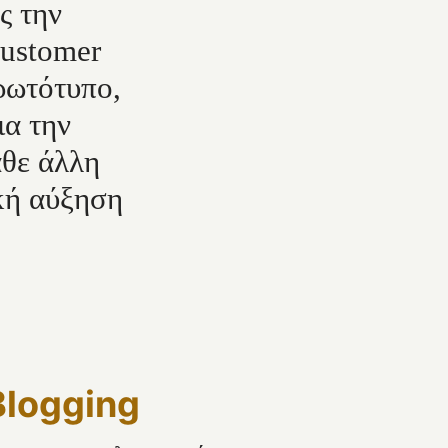
ς την
customer
ρωτότυπο,
ια την
άθε άλλη
ική αύξηση
Blogging